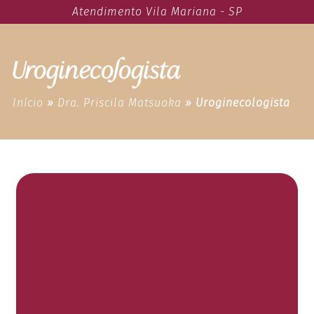
Atendimento Vila Mariana - SP
Uroginecologista
Início
»
Dra. Priscila Matsuoka
»
Uroginecologista