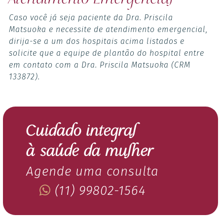
Caso você já seja paciente da Dra. Priscila
Matsuoka e necessite de atendimento emergencial,
dirija-se a um dos hospitais acima listados e
solicite que a equipe de plantão do hospital entre
em contato com a Dra. Priscila Matsuoka (CRM
133872).
Cuidado integral
à saúde da mulher
Agende uma consulta
(11) 99802-1564