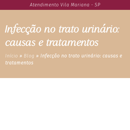
Atendimento Vila Mariana - SP
Infecção no trato urinário:
causas e tratamentos
Início
»
Blog
»
Infecção no trato urinário: causas e
tratamentos