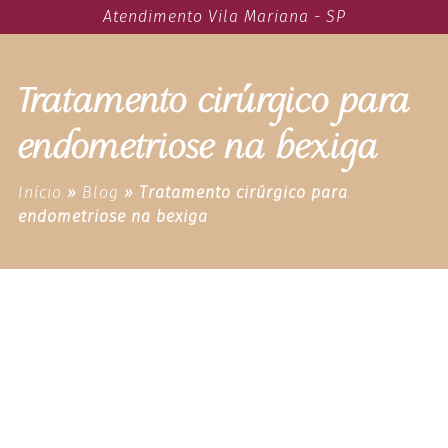
Atendimento Vila Mariana - SP
Tratamento cirúrgico para
endometriose na bexiga
Início
»
Blog
»
Tratamento cirúrgico para
endometriose na bexiga